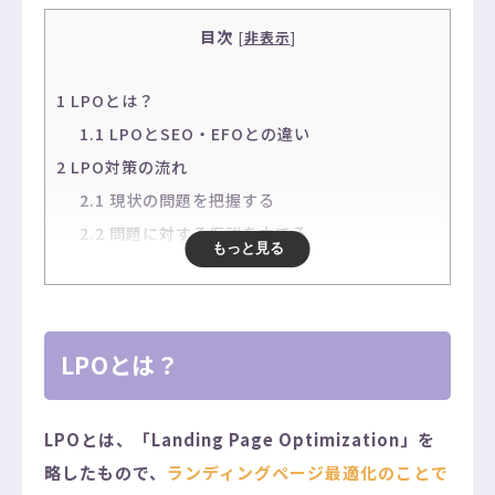
目次
[
非表示
]
1
LPOとは？
1.1
LPOとSEO・EFOとの違い
2
LPO対策の流れ
2.1
現状の問題を把握する
2.2
問題に対する仮説を立てる
もっと見る
2.3
KPIを設定する
2.4
改善策を実行し効果を測定する
2.5
PDCAを回す
LPOとは？
3
LPO対策の方法
3.1
魅力的なファーストビューにする
3.2
ターゲット層にあうデザインにする
LPOとは、「Landing Page Optimization」を
3.3
サイトの動線を適切に変える
略したもので、
ランディングページ最適化
のことで